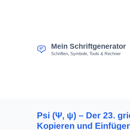
Zum
Inhalt
springen
Mein Schriftgenerator
Schriften, Symbole, Tools & Rechner
Psi (Ψ, ψ) – Der 23. 
Kopieren und Einfüge