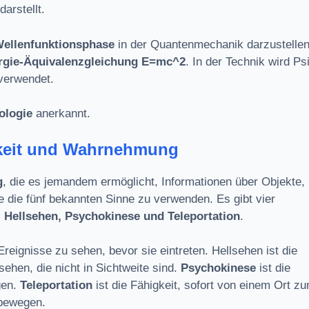
arstellt.
ellenfunktionsphase
in der Quantenmechanik darzustellen
rgie-Äquivalenzgleichung E=mc^2
. In der Technik wird Ps
verwendet.
ologie
anerkannt.
igkeit und Wahrnehmung
g
, die es jemandem ermöglicht, Informationen über Objekte,
e die fünf bekannten Sinne zu verwenden. Es gibt vier
, Hellsehen, Psychokinese und Teleportation
.
 Ereignisse zu sehen, bevor sie eintreten. Hellsehen ist die
ehen, die nicht in Sichtweite sind.
Psychokinese
ist die
gen.
Teleportation
ist die Fähigkeit, sofort von einem Ort z
 bewegen.