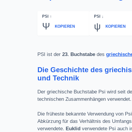
PSI ↑
PSI ↓
Ψ
ψ
KOPIEREN
KOPIEREN
PSI ist der
23. Buchstabe
des
griechisch
Die Geschichte des griechi
und Technik
Der griechische Buchstabe Psi wird seit d
technischen Zusammenhängen verwendet. 
Die früheste bekannte Verwendung von Ps
Abkürzung für das Verhältnis des Umfang
verwendete.
Euklid
verwendete Psi auch i